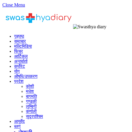
Close Menu
गृहपृष्ठ
समाचार
मल्टिमिडिया
फिचर
आर्टिकल
अन्तर्वार्ता
कर्पोरेट
योग
औषधि/उपकरण
प्रदेश
कोशी
मधेश
बागमति
गण्डकी
लुम्बिनी
कर्णाली
सुदूरपश्चिम
आयुर्वेद
ब्लग