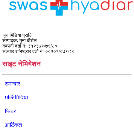
जुन मिडिया प्रालि
सम्पादकः मुना कँडेल
कम्पनी दर्ता नंः ३१२३७९/७९/८०
सञ्चार रजिष्ट्रार दर्ता नंः ००२०१/०७९/८०
साइट नेभिगेशन
समाचार
मल्टिमिडिया
फिचर
आर्टिकल