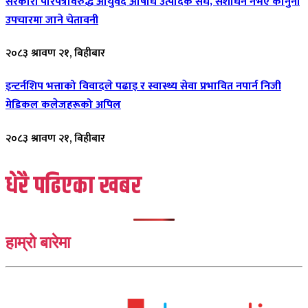
सरकारी परिपत्रविरुद्ध आयुर्वेद औषधि उत्पादक संघ, संशोधन नभए कानुनी
उपचारमा जाने चेतावनी
२०८३ श्रावण २१, बिहीबार
इन्टर्नशिप भत्ताको विवादले पढाइ र स्वास्थ्य सेवा प्रभावित नपार्न निजी
मेडिकल कलेजहरूको अपिल
२०८३ श्रावण २१, बिहीबार
धेरै पढिएका खबर
हाम्रो बारेमा