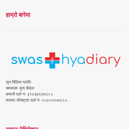
हाम्रो बारेमा
जुन मिडिया प्रालि
सम्पादकः मुना कँडेल
कम्पनी दर्ता नंः ३१२३७९/७९/८०
सञ्चार रजिष्ट्रार दर्ता नंः ००२०१/०७९/८०