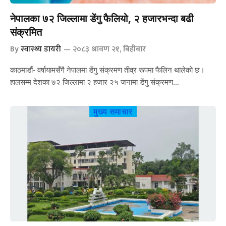
नेपालका ७२ जिल्लामा डेंगु फैलियो, २ हजारभन्दा बढी
संक्रमित
By
स्वास्थ्य डायरी
२०८३ श्रावण २१, बिहीबार
काठमाडौं- वर्षायामसँगै नेपालमा डेंगु संक्रमण तीव्र रूपमा फैलिन थालेको छ।
हालसम्म देशका ७२ जिल्लामा २ हजार २५ जनामा डेंगु संक्रमण…
मुख्य समाचार