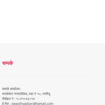
सम्पर्क
सम्पर्क कार्यालय:
तारकेश्वर नगरपालिका, वडा नं १०, मनमैजु
मोबोइल नं : ९८४१०४६०१४
ई-मेल : swasthyadiary@gmail.com