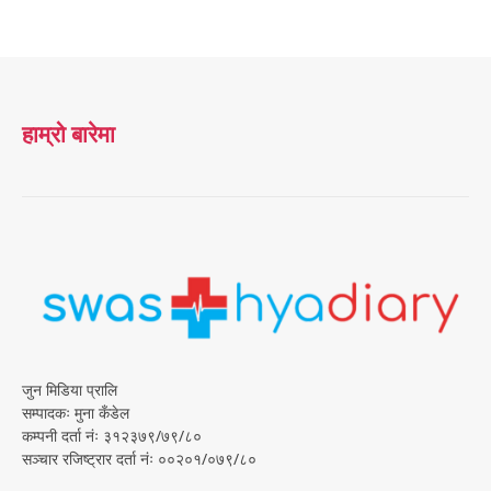
हाम्रो बारेमा
जुन मिडिया प्रालि
सम्पादकः मुना कँडेल
कम्पनी दर्ता नंः ३१२३७९/७९/८०
सञ्चार रजिष्ट्रार दर्ता नंः ००२०१/०७९/८०