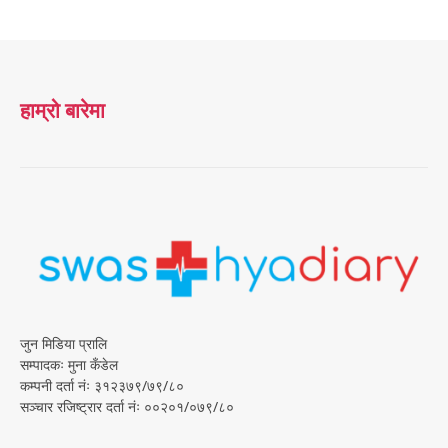
हाम्रो बारेमा
जुन मिडिया प्रालि
सम्पादकः मुना कँडेल
कम्पनी दर्ता नंः ३१२३७९/७९/८०
सञ्चार रजिष्ट्रार दर्ता नंः ००२०१/०७९/८०