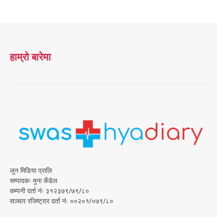
हाम्रो बारेमा
जुन मिडिया प्रालि
सम्पादकः मुना कँडेल
कम्पनी दर्ता नंः ३१२३७९/७९/८०
सञ्चार रजिष्ट्रार दर्ता नंः ००२०१/०७९/८०