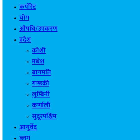
कर्पोरेट
योग
औषधि/उपकरण
प्रदेश
कोशी
मधेश
बागमति
गण्डकी
लुम्बिनी
कर्णाली
सुदूरपश्चिम
आयुर्वेद
ब्लग