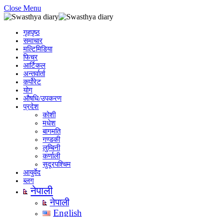
Close Menu
गृहपृष्ठ
समाचार
मल्टिमिडिया
फिचर
आर्टिकल
अन्तर्वार्ता
कर्पोरेट
योग
औषधि/उपकरण
प्रदेश
कोशी
मधेश
बागमति
गण्डकी
लुम्बिनी
कर्णाली
सुदूरपश्चिम
आयुर्वेद
ब्लग
नेपाली
नेपाली
English