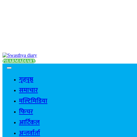
PHARMADIARY
गृहपृष्ठ
समाचार
मल्टिमिडिया
फिचर
आर्टिकल
अन्तर्वार्ता