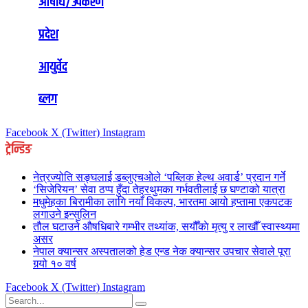
औषधि/उपकरण
प्रदेश
आयुर्वेद
ब्लग
Facebook
X (Twitter)
Instagram
ट्रेन्डिङ
नेत्रज्योति सङ्घलाई डब्लुएचओले ‘पब्लिक हेल्थ अवार्ड’ प्रदान गर्ने
‘सिजेरियन’ सेवा ठप्प हुँदा तेह्रथुमका गर्भवतीलाई छ घण्टाको यात्रा
मधुमेहका बिरामीका लागि नयाँ विकल्प, भारतमा आयो हप्तामा एकपटक
लगाउने इन्सुलिन
तौल घटाउने औषधिबारे गम्भीर तथ्यांक, सयौँकाे मृत्यु र लाखौँ स्वास्थ्यमा
असर
नेपाल क्यान्सर अस्पतालको हेड एन्ड नेक क्यान्सर उपचार सेवाले पूरा
गर्‍यो १० वर्ष
Facebook
X (Twitter)
Instagram