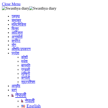
Close Menu
गृहपृष्ठ
समाचार
मल्टिमिडिया
फिचर
आर्टिकल
अन्तर्वार्ता
कर्पोरेट
योग
औषधि/उपकरण
प्रदेश
कोशी
मधेश
बागमति
गण्डकी
लुम्बिनी
कर्णाली
सुदूरपश्चिम
आयुर्वेद
ब्लग
नेपाली
नेपाली
English