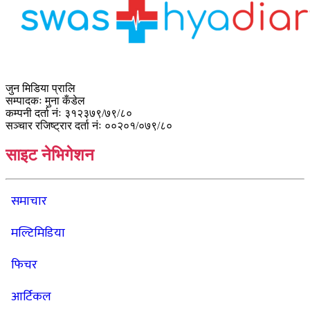
जुन मिडिया प्रालि
सम्पादकः मुना कँडेल
कम्पनी दर्ता नंः ३१२३७९/७९/८०
सञ्चार रजिष्ट्रार दर्ता नंः ००२०१/०७९/८०
साइट नेभिगेशन
समाचार
मल्टिमिडिया
फिचर
आर्टिकल