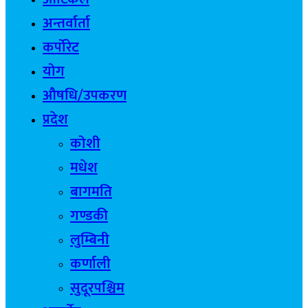
अन्तर्वार्ता
कर्पोरेट
योग
औषधि/उपकरण
प्रदेश
कोशी
मधेश
बागमति
गण्डकी
लुम्बिनी
कर्णाली
सुदूरपश्चिम