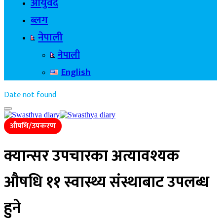
आयुर्वेद
ब्लग
नेपाली
नेपाली
English
Date not found
औषधि/उपकरण
क्यान्सर उपचारका अत्यावश्यक
औषधि ११ स्वास्थ्य संस्थाबाट उपलब्ध
हुने