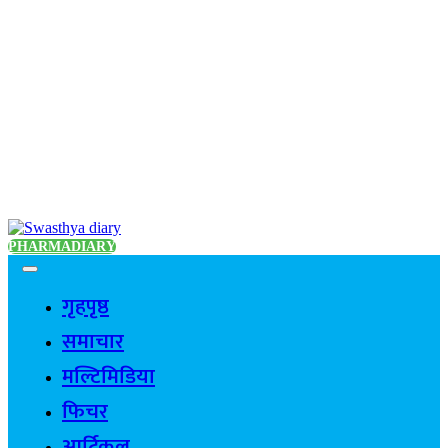
PHARMADIARY
गृहपृष्ठ
समाचार
मल्टिमिडिया
फिचर
आर्टिकल