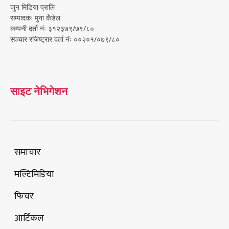
जुन मिडिया प्रालि
सम्पादकः मुना कँडेल
कम्पनी दर्ता नंः ३१२३७९/७९/८०
सञ्चार रजिष्ट्रार दर्ता नंः ००२०१/०७९/८०
साइट नेभिगेशन
समाचार
मल्टिमिडिया
फिचर
आर्टिकल