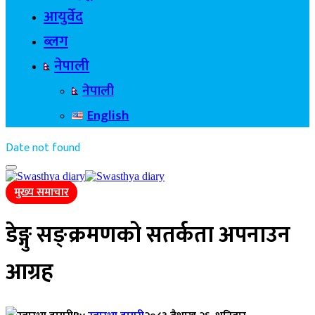
आयुर्वेद
ब्लग
नेपाली
नेपाली
English
Date not found
मुख्य समाचार
डेङ्गु सङ्क्रमणको सतर्कता अपनाउन
आग्रह