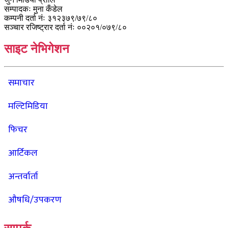
सम्पादकः मुना कँडेल
कम्पनी दर्ता नंः ३१२३७९/७९/८०
सञ्चार रजिष्ट्रार दर्ता नंः ००२०१/०७९/८०
साइट नेभिगेशन
समाचार
मल्टिमिडिया
फिचर
आर्टिकल
अन्तर्वार्ता
औषधि/उपकरण