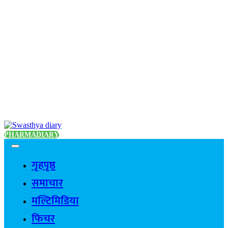
PHARMADIARY
गृहपृष्ठ
समाचार
मल्टिमिडिया
फिचर