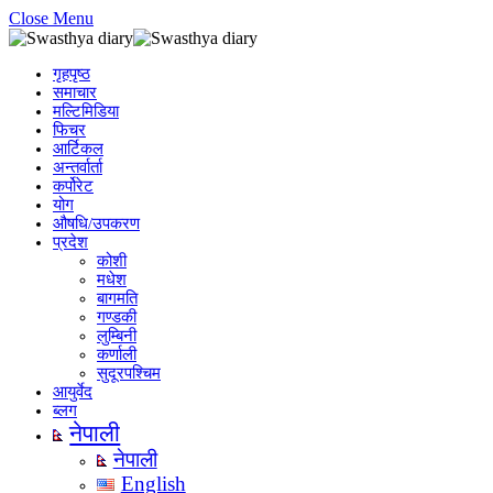
Close Menu
गृहपृष्ठ
समाचार
मल्टिमिडिया
फिचर
आर्टिकल
अन्तर्वार्ता
कर्पोरेट
योग
औषधि/उपकरण
प्रदेश
कोशी
मधेश
बागमति
गण्डकी
लुम्बिनी
कर्णाली
सुदूरपश्चिम
आयुर्वेद
ब्लग
नेपाली
नेपाली
English