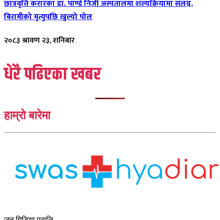
छात्रवृत्ति करारका डा. पाण्डे निजी अस्पतालमा शल्यक्रियामा संलग्न,
बिरामीको मृत्युपछि खुल्यो पोल
२०८३ श्रावण २३, शनिबार
धेरै पढिएका खबर
हाम्रो बारेमा
जुन मिडिया प्रालि