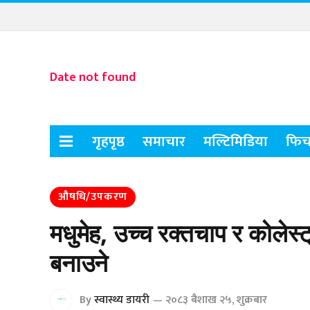
Date not found
गृहपृष्ठ
समाचार
मल्टिमिडिया
फिच
औषधि/उपकरण
मधुमेह, उच्च रक्तचाप र कोले
बनाउने
By
स्वास्थ्य डायरी
२०८३ बैशाख २५, शुक्रबार