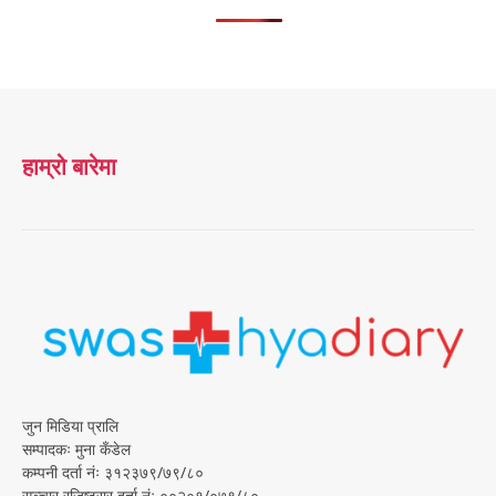
हाम्रो बारेमा
जुन मिडिया प्रालि
सम्पादकः मुना कँडेल
कम्पनी दर्ता नंः ३१२३७९/७९/८०
सञ्चार रजिष्ट्रार दर्ता नंः ००२०१/०७९/८०