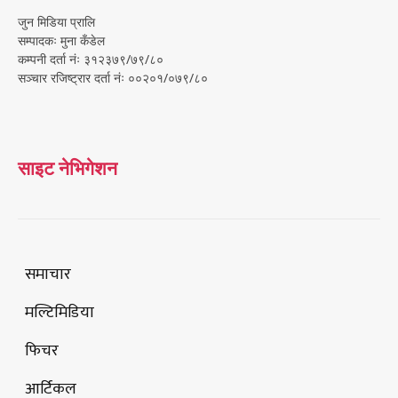
जुन मिडिया प्रालि
सम्पादकः मुना कँडेल
कम्पनी दर्ता नंः ३१२३७९/७९/८०
सञ्चार रजिष्ट्रार दर्ता नंः ००२०१/०७९/८०
साइट नेभिगेशन
समाचार
मल्टिमिडिया
फिचर
आर्टिकल