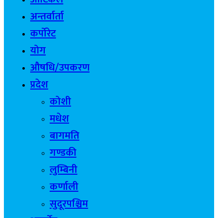
अन्तर्वार्ता
कर्पोरेट
योग
औषधि/उपकरण
प्रदेश
कोशी
मधेश
बागमति
गण्डकी
लुम्बिनी
कर्णाली
सुदूरपश्चिम