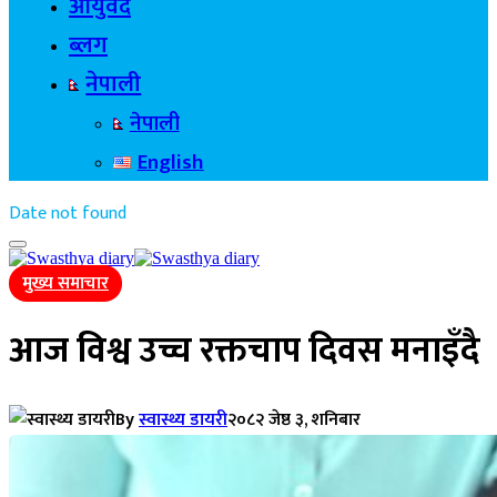
आयुर्वेद
ब्लग
नेपाली
नेपाली
English
Date not found
मुख्य समाचार
आज विश्व उच्च रक्तचाप दिवस मनाइँदै
By
स्वास्थ्य डायरी
२०८२ जेष्ठ ३, शनिबार