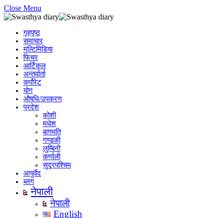
Close Menu
गृहपृष्ठ
समाचार
मल्टिमिडिया
फिचर
आर्टिकल
अन्तर्वार्ता
कर्पोरेट
योग
औषधि/उपकरण
प्रदेश
कोशी
मधेश
बागमति
गण्डकी
लुम्बिनी
कर्णाली
सुदूरपश्चिम
आयुर्वेद
ब्लग
नेपाली
नेपाली
English