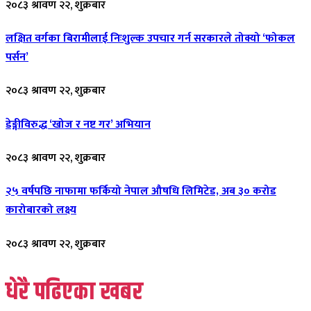
२०८३ श्रावण २२, शुक्रबार
लक्षित वर्गका बिरामीलाई निःशुल्क उपचार गर्न सरकारले तोक्यो ‘फोकल
पर्सन’
२०८३ श्रावण २२, शुक्रबार
डेङ्गीविरुद्ध ‘खोज र नष्ट गर’ अभियान
२०८३ श्रावण २२, शुक्रबार
२५ वर्षपछि नाफामा फर्कियो नेपाल औषधि लिमिटेड, अब ३० करोड
कारोबारको लक्ष्य
२०८३ श्रावण २२, शुक्रबार
धेरै पढिएका खबर