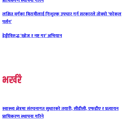
प्राधिकरण स्थापना गरिने
लक्षित वर्गका बिरामीलाई निःशुल्क उपचार गर्न सरकारले तोक्यो ‘फोकल
पर्सन’
डेङ्गीविरुद्ध ‘खोज र नष्ट गर’ अभियान
भर्खरै
स्वास्थ्य क्षेत्रमा संरचनागत सुधारको तयारी, सीडीसी, एफडीए र प्रत्यायन
प्राधिकरण स्थापना गरिने