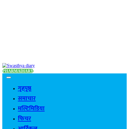
PHARMADIARY
गृहपृष्ठ
समाचार
मल्टिमिडिया
फिचर
आर्टिकल