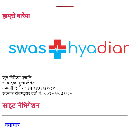
हाम्रो बारेमा
जुन मिडिया प्रालि
सम्पादकः मुना कँडेल
कम्पनी दर्ता नंः ३१२३७९/७९/८०
सञ्चार रजिष्ट्रार दर्ता नंः ००२०१/०७९/८०
साइट नेभिगेशन
समाचार