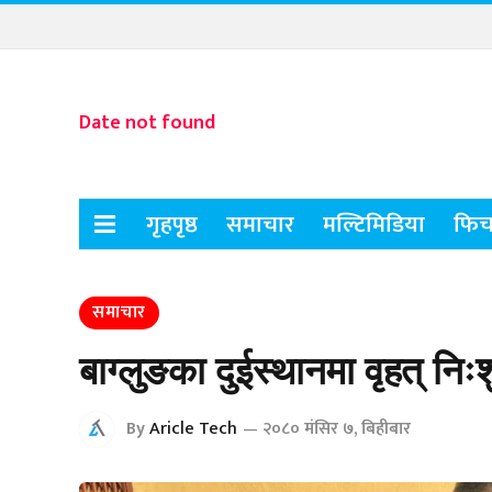
Date not found
गृहपृष्ठ
समाचार
मल्टिमिडिया
फिच
समाचार
बाग्लुङका दुईस्थानमा वृहत् निःश
By
Aricle Tech
२०८० मंसिर ७, बिहीबार