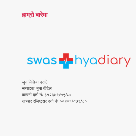
हाम्रो बारेमा
जुन मिडिया प्रालि
सम्पादकः मुना कँडेल
कम्पनी दर्ता नंः ३१२३७९/७९/८०
सञ्चार रजिष्ट्रार दर्ता नंः ००२०१/०७९/८०