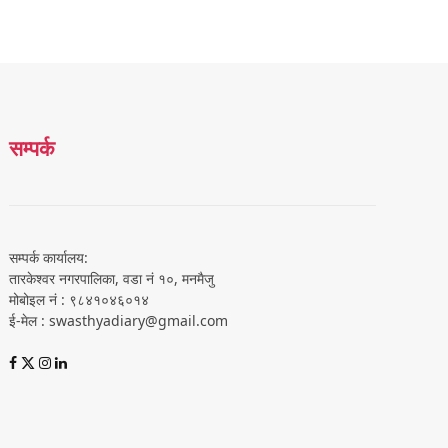
सम्पर्क
सम्पर्क कार्यालय:
तारकेश्वर नगरपालिका, वडा नं १०, मनमैजु
मोबोइल नं : ९८४१०४६०१४
ई-मेल : swasthyadiary@gmail.com