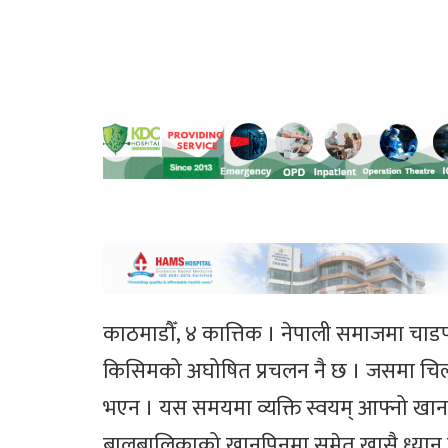
काठमाडौँ, ४ कात्तिक । नेपाली समाजमा चाडपर्व 
किसिमको अघोषित प्रचलन नै छ । जसमा चिल्लो
भएन । यस समयमा व्यक्ति स्वयम् आफ्नो खानपिन
बालबालिकाको खानपिनमा समेत खासै ध्यान