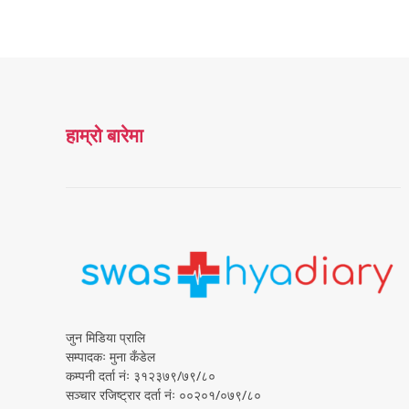
हाम्रो बारेमा
जुन मिडिया प्रालि
सम्पादकः मुना कँडेल
कम्पनी दर्ता नंः ३१२३७९/७९/८०
सञ्चार रजिष्ट्रार दर्ता नंः ००२०१/०७९/८०