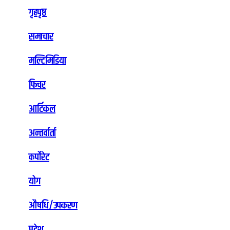
गृहपृष्ठ
समाचार
मल्टिमिडिया
फिचर
आर्टिकल
अन्तर्वार्ता
कर्पोरेट
योग
औषधि/उपकरण
प्रदेश