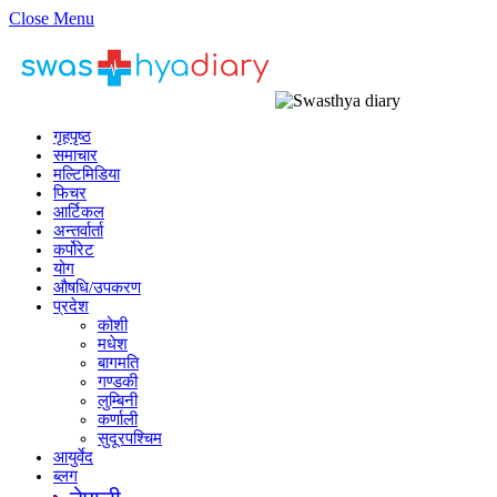
Close Menu
गृहपृष्ठ
समाचार
मल्टिमिडिया
फिचर
आर्टिकल
अन्तर्वार्ता
कर्पोरेट
योग
औषधि/उपकरण
प्रदेश
कोशी
मधेश
बागमति
गण्डकी
लुम्बिनी
कर्णाली
सुदूरपश्चिम
आयुर्वेद
ब्लग