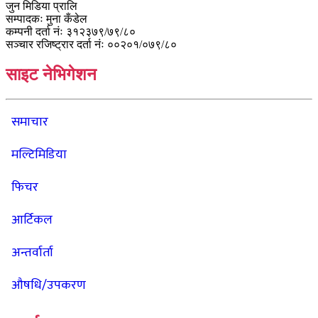
जुन मिडिया प्रालि
सम्पादकः मुना कँडेल
कम्पनी दर्ता नंः ३१२३७९/७९/८०
सञ्चार रजिष्ट्रार दर्ता नंः ००२०१/०७९/८०
साइट नेभिगेशन
समाचार
मल्टिमिडिया
फिचर
आर्टिकल
अन्तर्वार्ता
औषधि/उपकरण