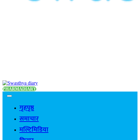
PHARMADIARY
गृहपृष्ठ
समाचार
मल्टिमिडिया