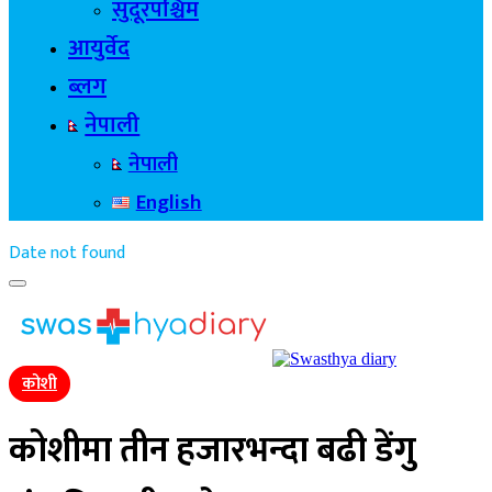
सुदूरपश्चिम
आयुर्वेद
ब्लग
नेपाली
नेपाली
English
Date not found
कोशी
कोशीमा तीन हजारभन्दा बढी डेंगु