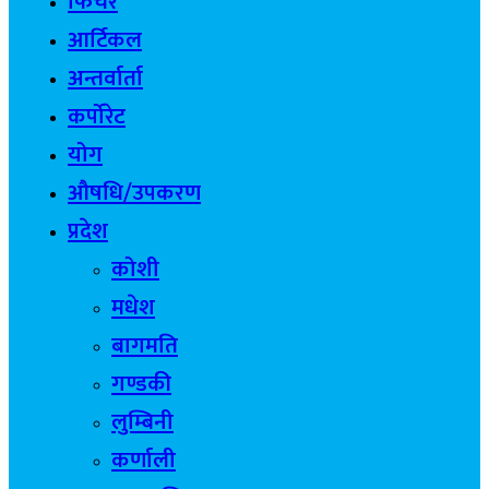
फिचर
आर्टिकल
अन्तर्वार्ता
कर्पोरेट
योग
औषधि/उपकरण
प्रदेश
कोशी
मधेश
बागमति
गण्डकी
लुम्बिनी
कर्णाली